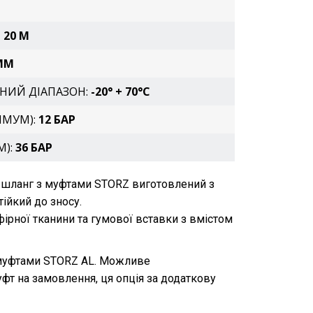
– 20 М
ММ
НИЙ ДІАПАЗОН:
-20° + 70°C
ИМУМ):
12 БАР
М):
36 БАР
й шланг з муфтами STORZ виготовлений з
тійкий до зносу.
фірної тканини та гумової вставки з вмістом
 муфтами STORZ AL. Можливе
фт на замовлення, ця опція за додаткову