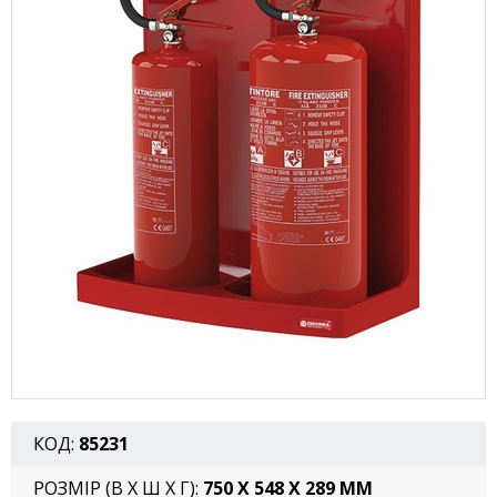
КОД:
85231
РОЗМІР (В X Ш X Г):
750 X 548 X 289 ММ