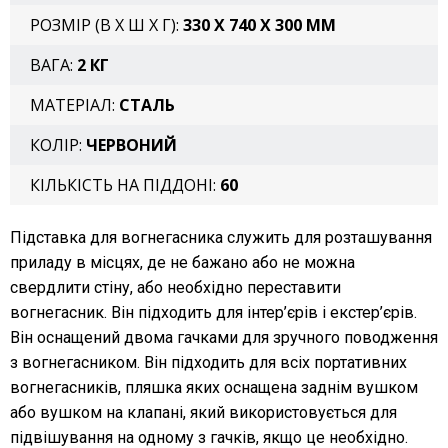
РОЗМІР (В X Ш X Г):
330 X 740 X 300 ММ
ВАГА:
2 КГ
МАТЕРІАЛ:
СТАЛЬ
КОЛІР:
ЧЕРВОНИЙ
КІЛЬКІСТЬ НА ПІДДОНІ:
60
Підставка для вогнегасника служить для розташування
приладу в місцях, де не бажано або не можна
свердлити стіну, або необхідно переставити
вогнегасник. Він підходить для інтер’єрів і екстер’єрів.
Він оснащений двома гачками для зручного поводження
з вогнегасником. Він підходить для всіх портативних
вогнегасників, пляшка яких оснащена заднім вушком
або вушком на клапані, який використовується для
підвішування на одному з гачків, якщо це необхідно.