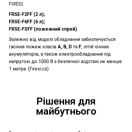
FIRESI:
FRSE-F2FF (2 л);
FRSE-F6FF (6 л);
FRSE-FSFF (пожежний спрей).
Залежно від моделі обладнання забезпечується
гасіння пожеж класів
А, В, D
та
F
, літій-іонних
акумуляторів, а також електрообладнання під
напругою до 1000 В з безпечної відстані не менше
1 метра. (⁠
Firesi.cz
)
Рішення для
майбутнього