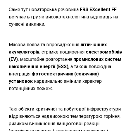
Саме тут новаторська речовина
FRS EXcellent FF
вступає в гру як високотехнологічна відповідь на
сучасні виклики.
Масова поява та впровадження
літій-іонних
акумуляторів
, стрімке поширення
електромобілів
(EV)
, масштабне розгортання
промислових систем
накопичення енергії (ESS)
, а також повсюдна
інтеграція
фотоелектричних (сонячних)
установок
кардинально змінили характер
потенційних пожеж.
Такі об’єкти критичної та побутової інфраструктури
відрізняються надвисокою температурою горіння,
ризиком виникнення ланцюгової реакції
(термічного розгону), виділенням токсичних і