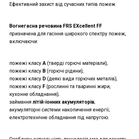
Ефективний захист від сучасних типів пожеж
Вогнегасна речовина FRS EXcellent FF
призначена для гасіння широкого спектру пожеж,
включаючи:
пожежі класу
А
(тверді горючі матеріали);
пожежі класу
В
(горючі рідини);
пожежі класу
D
(деякі види горючих металів);
пожежі класу
F
(рослинні та тваринні жири,
кухонне обладнання);
займання
літій-іонних акумуляторів
;
акумуляторні системи накопичення енергії;
електротехнічне обладнання під напругою.