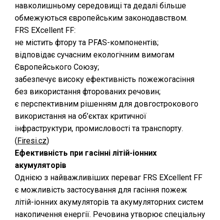
навколишньому середовищі та дедалі більше
обмежуються європейським законодавством.
FRS EXcellent FF:
не містить фтору та PFAS-компонентів;
відповідає сучасним екологічним вимогам
Європейського Союзу;
забезпечує високу ефективність пожежогасіння
без використання фторованих речовин;
є перспективним рішенням для довгострокового
використання на об’єктах критичної
інфраструктури, промисловості та транспорту.
(⁠
Firesi.cz
)
Ефективність при гасінні літій-іонних
акумуляторів
Однією з найважливіших переваг FRS EXcellent FF
є можливість застосування для гасіння пожеж
літій-іонних акумуляторів та акумуляторних систем
накопичення енергії. Речовина утворює спеціальну