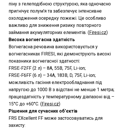
піну з гелеподібною структурою, яка одночасно
пригнічує полум’я та забезпечує інтенсивне
охолодження осередку пожежі. Це особливо
важливо для зниження ризику повторного
займання акумуляторних елементів. (⁠
Firesi.cz
)
Висока вогнегасна здатність
Вогнегасна речовина використовується у
вогнегасниках FIRESI, які демонструють високі
показники вогнегасної здатності:
FRSE-F2FF (2 л) – 8A, 55B, 75F, Li-ion;
FRSE-F6FF (6 л) – 34A, 183B, D, 75F, Li-ion;
можливість гасіння електрообладнання під
напругою до 1000 В з відстані не менше 1 метра;
працездатність у температурному діапазоні від –
15°C до +60°C. (⁠
Firesi.cz
)
Рішення для сучасних об’єктів
FRS EXcellent FF може застосовуватись для
захисту: