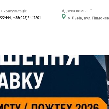
Адреса компанії:
я консультації:
,
222444
+38(073)3447201
м.Львів, вул. Пимонен